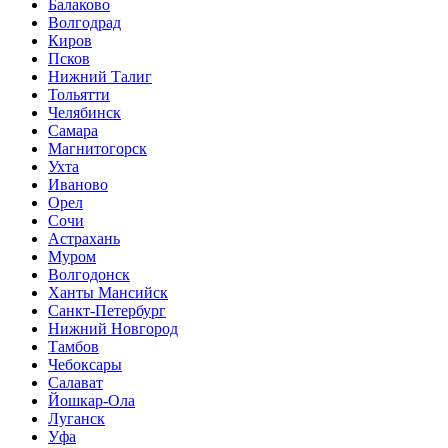
Балаково
Волгодрад
Киров
Псков
Нижний Талиг
Тольятти
Челябинск
Самара
Магнитогорск
Ухта
Иваново
Орел
Сочи
Астрахань
Муром
Волгодонск
Ханты Мансийск
Санкт-Петербург
Нижний Новгород
Тамбов
Чебоксары
Салават
Йошкар-Ола
Луганск
Уфа