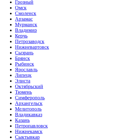
Грозный
Омск
Смоленск
Арзамас
Мурманск
Владимир
Керчь
Петрозаводск
Нижневартовск
Сызрань
Брянск
Рыбинск
Ярославль
Липецк
Элиста
Октябрьский
Тюмень
Симферополь
Архангельск
Мелитополь
Владикавказ
Казань
Петропавловск
Нижнекамск
Сыктывкар